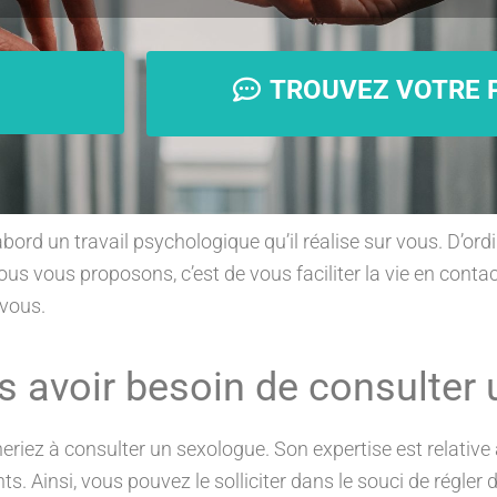
TROUVEZ VOTRE P
abord un travail psychologique qu’il réalise sur vous. D’ordi
us vous proposons, c’est de vous faciliter la vie en conta
 vous.
s avoir besoin de consulter 
gneriez à consulter un sexologue. Son expertise est relativ
ts. Ainsi, vous pouvez le solliciter dans le souci de régler