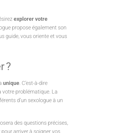
ésirez
explorer votre
xologue propose également son
ous guide, vous oriente et vous
r ?
ra
unique
. C’est-à-dire
 votre problématique. La
fférents d’un sexologue à un
 posera des questions précises,
 pour arriver à soigner vos