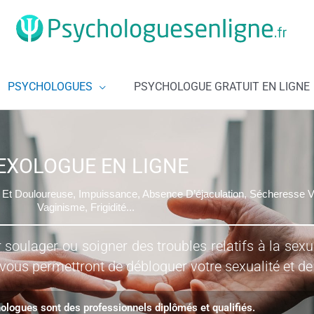
PSYCHOLOGUES
PSYCHOLOGUE GRATUIT EN LIGNE
EXOLOGUE EN LIGNE
te Et Douloureuse, Impuissance, Absence D’éjaculation, Sécheresse V
Vaginisme, Frigidité...
r soulager ou soigner des troubles relatifs à la sex
 vous permettront de débloquer votre sexualité et de
logues sont des professionnels diplômés et qualifiés.