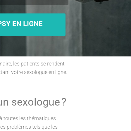
SY EN LIGNE
naire, les patients se rendent
ctant votre sexologue en ligne.
un sexologue ?
e à toutes les thématiques
 des problèmes tels que les