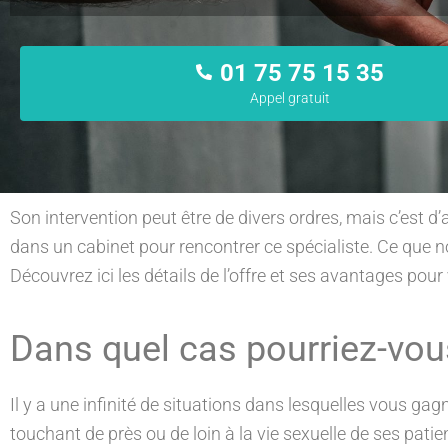
01 75 75 15 35
Appel gratuit
Son intervention peut être de divers ordres, mais c’est d’
dans un cabinet pour rencontrer ce spécialiste. Ce que no
Découvrez ici les détails de l’offre et ses avantages pour
Dans quel cas pourriez-vou
Il y a une infinité de situations dans lesquelles vous ga
touchant de près ou de loin à la vie sexuelle de ses patien