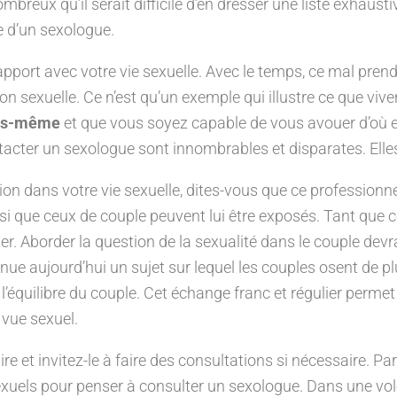
reux qu’il serait difficile d’en dresser une liste exhaustiv
de d’un sexologue.
pport avec votre vie sexuelle. Avec le temps, ce mal prend
ation sexuelle. Ce n’est qu’un exemple qui illustre ce que 
ous-même
et que vous soyez capable de vous avouer d’où e
acter un sexologue sont innombrables et disparates. Elles 
ion dans votre vie sexuelle, dites-vous que ce professionne
si que ceux de couple peuvent lui être exposés. Tant que c
. Aborder la question de la sexualité dans le couple devr
ue aujourd’hui un sujet sur lequel les couples osent de plu
’équilibre du couple. Cet échange franc et régulier permet a
 vue sexuel.
re et invitez-le à faire des consultations si nécessaire. Par
exuels pour penser à consulter un sexologue. Dans une vo