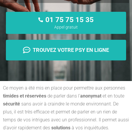
01 75 75 15 35
Appel gratuit
TROUVEZ VOTRE PSY EN LIGNE
Ce moyen a été mis en place pour permettre aux personnes
timides et réservées
de parler dans l’
anonymat
et en toute
sécurité
sans avoir à craindre le monde environnant. De
plus, il est très efficace et permet de parler en un rien de
temps de vos intrigues avec un professionnel. Il permet aussi
d’avoir rapidement des
solutions
à vos inquiétudes.